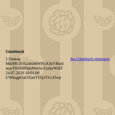
Gästebuch
1 Eintrag
Ins Gästebuch eintragen
MkHRQEtGrdhiMWHyXfnYRknl
nqwFHHBPinbMmAvZsxhyWdlT
24.07.2026
18:01:06
UWksgpOaOZmrTEQxTGcDwp